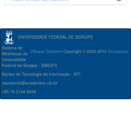
UNIVERSIDADE FEDERAL DE SERGIPE
Sistema de
DSpace Software
Copyright © 2002-2010
Duraspace
Bibliotecas da
Universidade
Federal de Sergipe - SIBIUFS
Núcleo de Tecnologia da Informação - NTI
repositorio@academico.ufs.br
+55 79 3194-6528