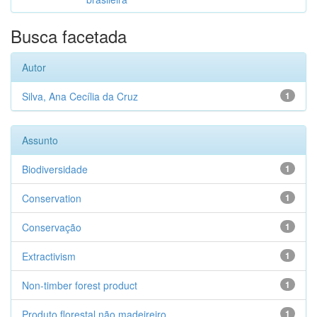
Busca facetada
Autor
Silva, Ana Cecília da Cruz
1
Assunto
Biodiversidade
1
Conservation
1
Conservação
1
Extractivism
1
Non-timber forest product
1
Produto florestal não madeireiro
1