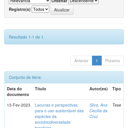
Ordenar
Registro(s)
Resultado 1-1 de 1.
Anterior
1
Próximo
Conjunto de itens:
Data do
Título
Autor(es)
Tipo
documento
13-Fev-2023
Lacunas e perspectivas
Silva, Ana
Tese
para o uso sustentável das
Cecília da
espécies da
Cruz
sociobiodiversidade
brasileira