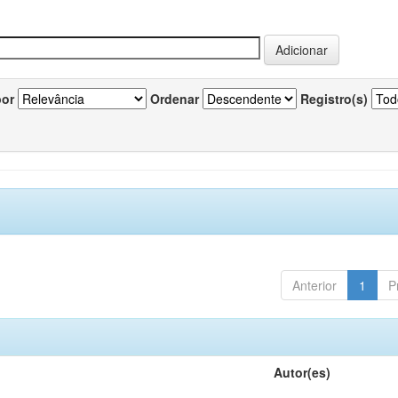
por
Ordenar
Registro(s)
Anterior
1
P
Autor(es)