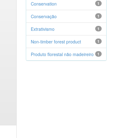
Conservation
1
Conservação
1
Extrativismo
1
Non-timber forest product
1
Produto florestal não madeireiro
1