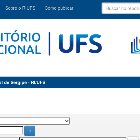
Sobre o RIUFS
Como publicar
al de Sergipe - RI/UFS