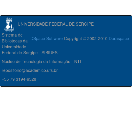
UNIVERSIDADE FEDERAL DE SERGIPE
Sistema de
DSpace Software
Copyright © 2002-2010
Duraspace
Bibliotecas da
Universidade
Federal de Sergipe - SIBIUFS
Núcleo de Tecnologia da Informação - NTI
repositorio@academico.ufs.br
+55 79 3194-6528