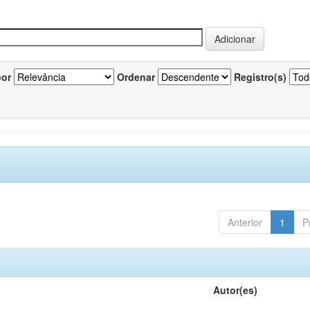
por
Ordenar
Registro(s)
Anterior
1
P
Autor(es)