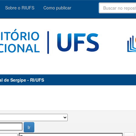
Sobre o RIUFS
Como publicar
al de Sergipe - RI/UFS