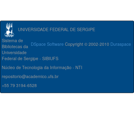
UNIVERSIDADE FEDERAL DE SERGIPE
Sistema de
DSpace Software
Copyright © 2002-2010
Duraspace
Bibliotecas da
Universidade
Federal de Sergipe - SIBIUFS
Núcleo de Tecnologia da Informação - NTI
repositorio@academico.ufs.br
+55 79 3194-6528