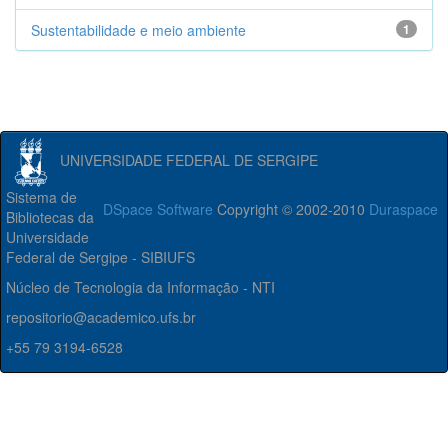
Sustentabilidade e meio ambiente
1
UNIVERSIDADE FEDERAL DE SERGIPE
Sistema de
DSpace Software
Copyright © 2002-2010
Duraspace
Bibliotecas da
Universidade
Federal de Sergipe - SIBIUFS
Núcleo de Tecnologia da Informação - NTI
repositorio@academico.ufs.br
+55 79 3194-6528