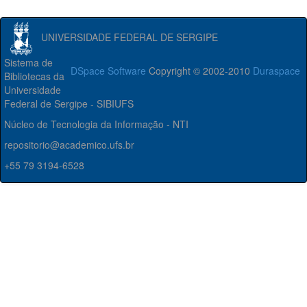
UNIVERSIDADE FEDERAL DE SERGIPE
Sistema de
DSpace Software
Copyright © 2002-2010
Duraspace
Bibliotecas da
Universidade
Federal de Sergipe - SIBIUFS
Núcleo de Tecnologia da Informação - NTI
repositorio@academico.ufs.br
+55 79 3194-6528