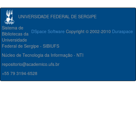
UNIVERSIDADE FEDERAL DE SERGIPE
Sistema de
DSpace Software
Copyright © 2002-2010
Duraspace
Bibliotecas da
Universidade
Federal de Sergipe - SIBIUFS
Núcleo de Tecnologia da Informação - NTI
repositorio@academico.ufs.br
+55 79 3194-6528