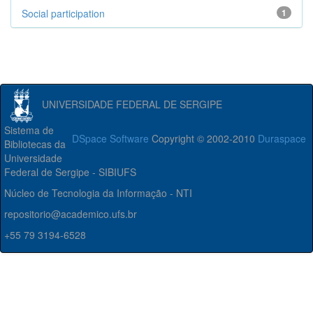
Social participation
1
UNIVERSIDADE FEDERAL DE SERGIPE
Sistema de
DSpace Software
Copyright © 2002-2010
Duraspace
Bibliotecas da
Universidade
Federal de Sergipe - SIBIUFS
Núcleo de Tecnologia da Informação - NTI
repositorio@academico.ufs.br
+55 79 3194-6528