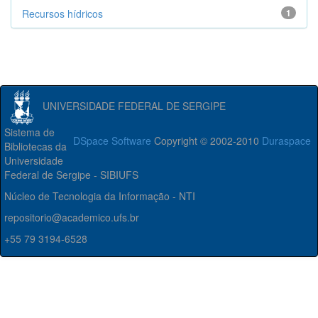
Recursos hídricos
1
UNIVERSIDADE FEDERAL DE SERGIPE
Sistema de
DSpace Software
Copyright © 2002-2010
Duraspace
Bibliotecas da
Universidade
Federal de Sergipe - SIBIUFS
Núcleo de Tecnologia da Informação - NTI
repositorio@academico.ufs.br
+55 79 3194-6528