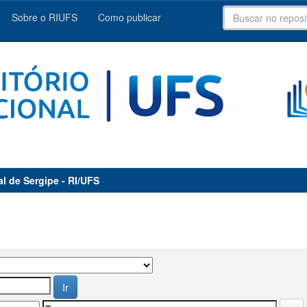
Sobre o RIUFS
Como publicar
al de Sergipe - RI/UFS