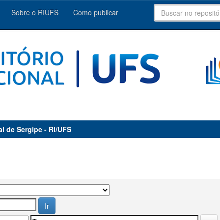
Sobre o RIUFS
Como publicar
al de Sergipe - RI/UFS