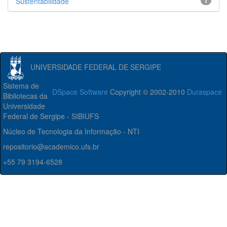
Sustentabilidade
1
UNIVERSIDADE FEDERAL DE SERGIPE
Sistema de
DSpace Software
Copyright © 2002-2010
Duraspace
Bibliotecas da
Universidade
Federal de Sergipe - SIBIUFS
Núcleo de Tecnologia da Informação - NTI
repositorio@academico.ufs.br
+55 79 3194-6528