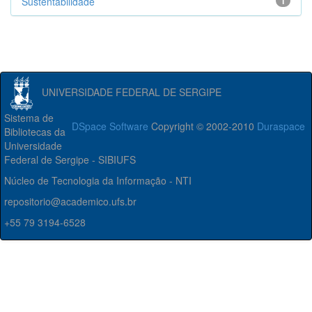
Sustentabilidade
1
UNIVERSIDADE FEDERAL DE SERGIPE
Sistema de
DSpace Software
Copyright © 2002-2010
Duraspace
Bibliotecas da
Universidade
Federal de Sergipe - SIBIUFS
Núcleo de Tecnologia da Informação - NTI
repositorio@academico.ufs.br
+55 79 3194-6528