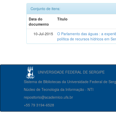
Conjunto de itens:
Data do
Título
documento
10-Jul-2015
O Parlamento das águas : a experiê
política de recursos hídricos em Se
UNIVERSIDADE FEDERAL DE SERGIPE
Sistema de Bibliotecas da Universidade Federal de Ser
Núcleo de Tecnologia da Informação - NTI
repositorio@academico.ufs.br
+55 79 3194-6528