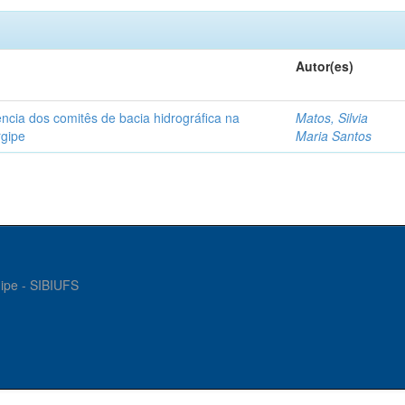
Autor(es)
ncia dos comitês de bacia hidrográfica na
Matos, Silvia
rgipe
Maria Santos
gipe - SIBIUFS