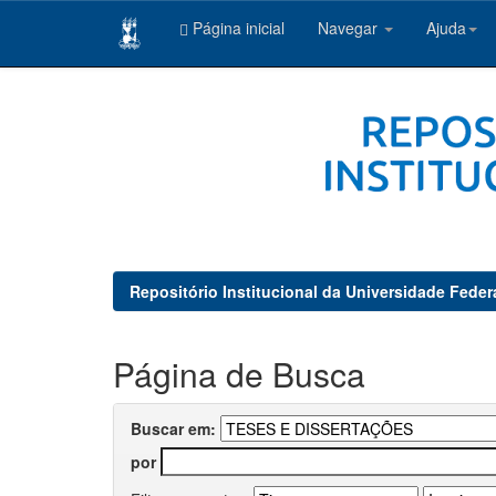
Página inicial
Navegar
Ajuda
Skip
navigation
Repositório Institucional da Universidade Feder
Página de Busca
Buscar em:
por