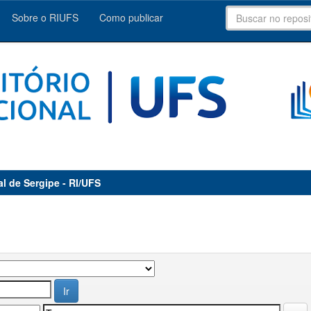
Sobre o RIUFS
Como publicar
al de Sergipe - RI/UFS