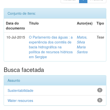
Conjunto de itens:
Data do
Título
Autor(es)
Tipo
documento
10-Jul-2015
O Parlamento das águas : a
Matos,
Tese
experiência dos comitês de
Silvia
bacia hidrográfica na
Maria
política de recursos hídricos
Santos
em Sergipe
Busca facetada
Assunto
Sustentabilidade
1
Water resources
1