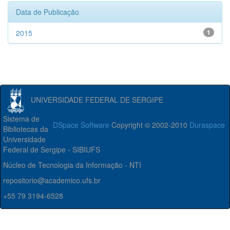
Data de Publicação
2015
1
UNIVERSIDADE FEDERAL DE SERGIPE
Sistema de
DSpace Software
Copyright © 2002-2010
Duraspace
Bibliotecas da
Universidade
Federal de Sergipe - SIBIUFS
Núcleo de Tecnologia da Informação - NTI
repositorio@academico.ufs.br
+55 79 3194-6528