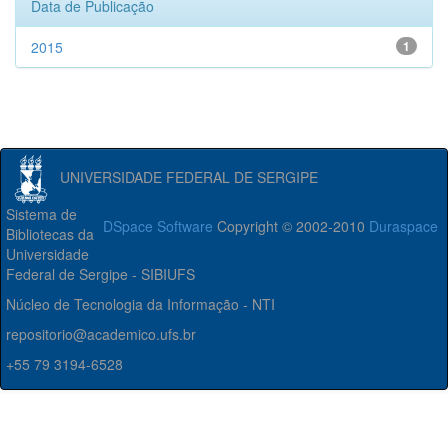
Data de Publicação
2015
1
UNIVERSIDADE FEDERAL DE SERGIPE
Sistema de
DSpace Software
Copyright © 2002-2010
Duraspace
Bibliotecas da
Universidade
Federal de Sergipe - SIBIUFS
Núcleo de Tecnologia da Informação - NTI
repositorio@academico.ufs.br
+55 79 3194-6528