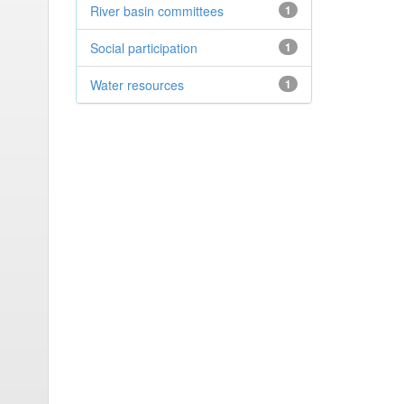
River basin committees
1
Social participation
1
Water resources
1