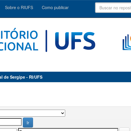
Sobre o RIUFS
Como publicar
al de Sergipe - RI/UFS