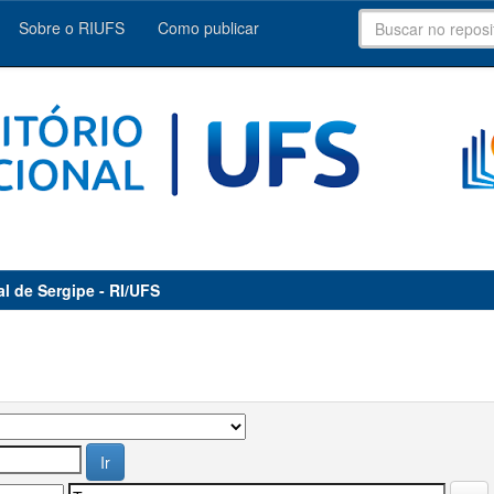
Sobre o RIUFS
Como publicar
al de Sergipe - RI/UFS