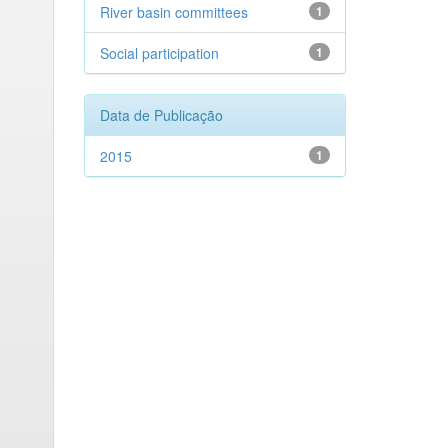
River basin committees
1
Social participation
1
Data de Publicação
2015
1