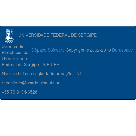
UNIVERSIDADE FEDERAL DE SERGIPE
Sistema de
DSpace Software
Copyright © 2002-2010
Duraspace
Bibliotecas da
Universidade
Federal de Sergipe - SIBIUFS
Núcleo de Tecnologia da Informação - NTI
repositorio@academico.ufs.br
+55 79 3194-6528