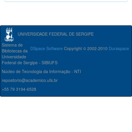
UNIVERSIDADE FEDERAL DE SERGIPE
Sistema de
DSpace Software
Copyright © 2002-2010
Duraspace
Bibliotecas da
Universidade
Federal de Sergipe - SIBIUFS
Núcleo de Tecnologia da Informação - NTI
repositorio@academico.ufs.br
+55 79 3194-6528