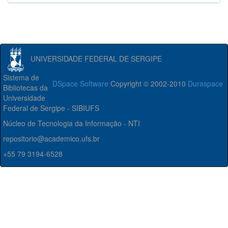
UNIVERSIDADE FEDERAL DE SERGIPE
Sistema de
DSpace Software
Copyright © 2002-2010
Duraspace
Bibliotecas da
Universidade
Federal de Sergipe - SIBIUFS
Núcleo de Tecnologia da Informação - NTI
repositorio@academico.ufs.br
+55 79 3194-6528