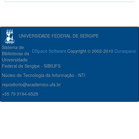
UNIVERSIDADE FEDERAL DE SERGIPE
Sistema de
DSpace Software
Copyright © 2002-2010
Duraspace
Bibliotecas da
Universidade
Federal de Sergipe - SIBIUFS
Núcleo de Tecnologia da Informação - NTI
repositorio@academico.ufs.br
+55 79 3194-6528