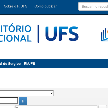
Sobre o RIUFS
Como publicar
al de Sergipe - RI/UFS