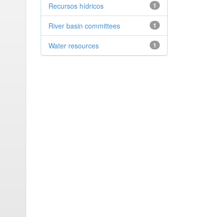
Recursos hídricos
1
River basin committees
1
Water resources
1