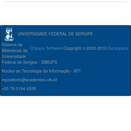
UNIVERSIDADE FEDERAL DE SERGIPE
Sistema de
DSpace Software
Copyright © 2002-2010
Duraspace
Bibliotecas da
Universidade
Federal de Sergipe - SIBIUFS
Núcleo de Tecnologia da Informação - NTI
repositorio@academico.ufs.br
+55 79 3194-6528