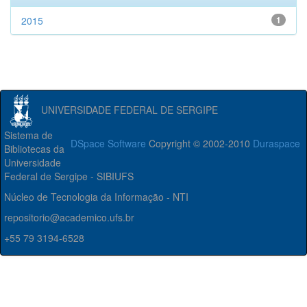
2015
1
UNIVERSIDADE FEDERAL DE SERGIPE
Sistema de
DSpace Software
Copyright © 2002-2010
Duraspace
Bibliotecas da
Universidade
Federal de Sergipe - SIBIUFS
Núcleo de Tecnologia da Informação - NTI
repositorio@academico.ufs.br
+55 79 3194-6528