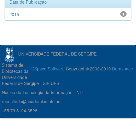
Data de Publicação
2015
1
UNIVERSIDADE FEDERAL DE SERGIPE
Sistema de
DSpace Software
Copyright © 2002-2010
Duraspace
Bibliotecas da
Universidade
Federal de Sergipe - SIBIUFS
Núcleo de Tecnologia da Informação - NTI
repositorio@academico.ufs.br
+55 79 3194-6528