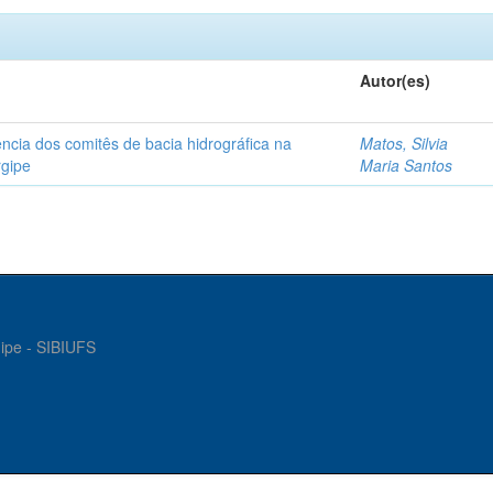
Autor(es)
ncia dos comitês de bacia hidrográfica na
Matos, Silvia
rgipe
Maria Santos
gipe - SIBIUFS