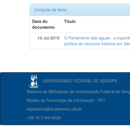
Conjunto de itens:
Data do
Título
documento
10-Jul-2015
O Parlamento das águas : a experiê
política de recursos hídricos em Se
UNIVERSIDADE FEDERAL DE SERGIPE
Sistema de Bibliotecas da Universidade Federal de Ser
Núcleo de Tecnologia da Informação - NTI
repositorio@academico.ufs.br
+55 79 3194-6528