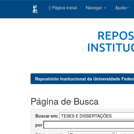
Página inicial
Navegar
Ajuda
Skip
navigation
Repositório Institucional da Universidade Feder
Página de Busca
Buscar em:
por