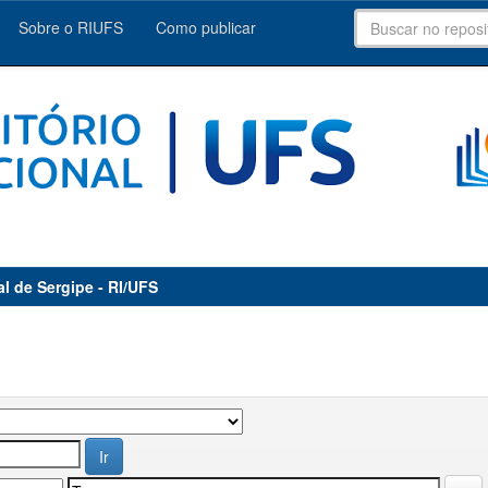
Sobre o RIUFS
Como publicar
al de Sergipe - RI/UFS