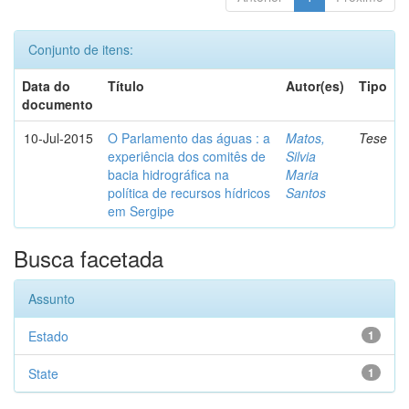
Conjunto de itens:
Data do
Título
Autor(es)
Tipo
documento
10-Jul-2015
O Parlamento das águas : a
Matos,
Tese
experiência dos comitês de
Silvia
bacia hidrográfica na
Maria
política de recursos hídricos
Santos
em Sergipe
Busca facetada
Assunto
Estado
1
State
1