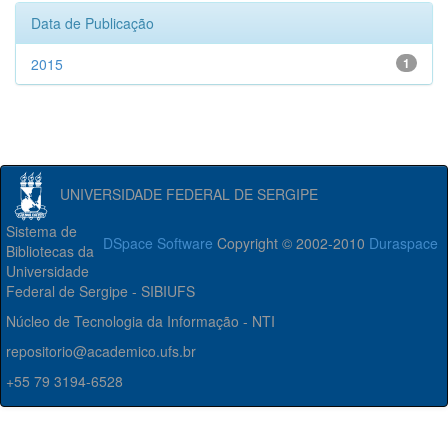
Data de Publicação
2015
1
UNIVERSIDADE FEDERAL DE SERGIPE
Sistema de
DSpace Software
Copyright © 2002-2010
Duraspace
Bibliotecas da
Universidade
Federal de Sergipe - SIBIUFS
Núcleo de Tecnologia da Informação - NTI
repositorio@academico.ufs.br
+55 79 3194-6528