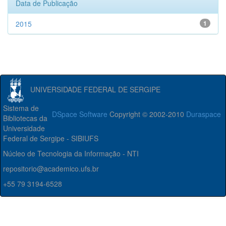
Data de Publicação
2015
1
UNIVERSIDADE FEDERAL DE SERGIPE
Sistema de
DSpace Software
Copyright © 2002-2010
Duraspace
Bibliotecas da
Universidade
Federal de Sergipe - SIBIUFS
Núcleo de Tecnologia da Informação - NTI
repositorio@academico.ufs.br
+55 79 3194-6528