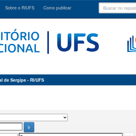
Sobre o RIUFS
Como publicar
al de Sergipe - RI/UFS