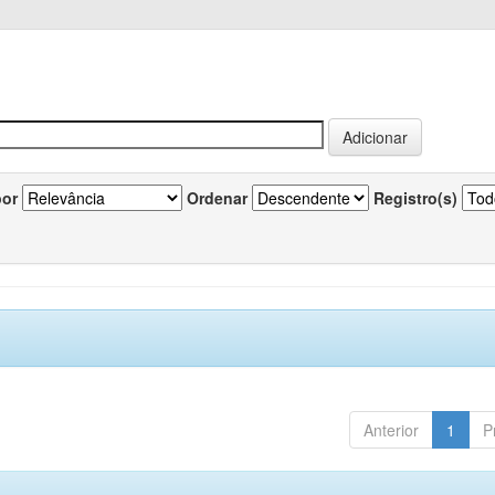
por
Ordenar
Registro(s)
Anterior
1
P