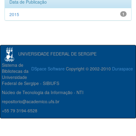
Data de Publicação
2015
1
UNIVERSIDADE FEDERAL DE SERGIPE
Sistema de
DSpace Software
Copyright © 2002-2010
Duraspace
Bibliotecas da
Universidade
Federal de Sergipe - SIBIUFS
Núcleo de Tecnologia da Informação - NTI
repositorio@academico.ufs.br
+55 79 3194-6528