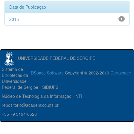
Data de Publicação
2015
1
UNIVERSIDADE FEDERAL DE SERGIPE
Sistema de
DSpace Software
Copyright © 2002-2010
Duraspace
Bibliotecas da
Universidade
Federal de Sergipe - SIBIUFS
Núcleo de Tecnologia da Informação - NTI
repositorio@academico.ufs.br
+55 79 3194-6528