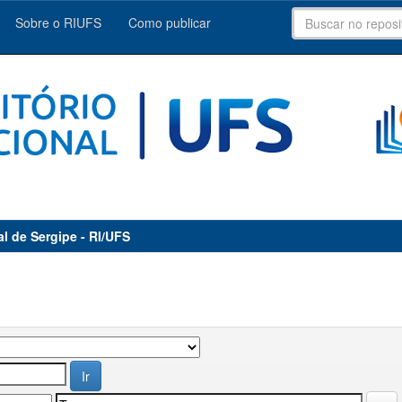
Sobre o RIUFS
Como publicar
al de Sergipe - RI/UFS