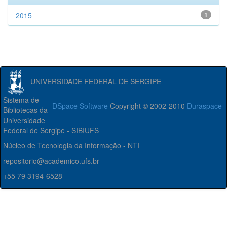
2015
1
UNIVERSIDADE FEDERAL DE SERGIPE
Sistema de
DSpace Software
Copyright © 2002-2010
Duraspace
Bibliotecas da
Universidade
Federal de Sergipe - SIBIUFS
Núcleo de Tecnologia da Informação - NTI
repositorio@academico.ufs.br
+55 79 3194-6528