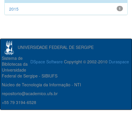
2015
1
UNIVERSIDADE FEDERAL DE SERGIPE
Sistema de
DSpace Software
Copyright © 2002-2010
Duraspace
Bibliotecas da
Universidade
Federal de Sergipe - SIBIUFS
Núcleo de Tecnologia da Informação - NTI
repositorio@academico.ufs.br
+55 79 3194-6528