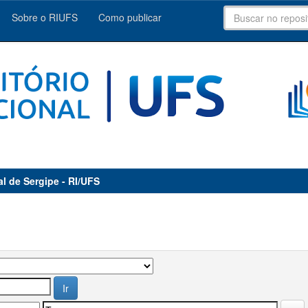
Sobre o RIUFS
Como publicar
al de Sergipe - RI/UFS