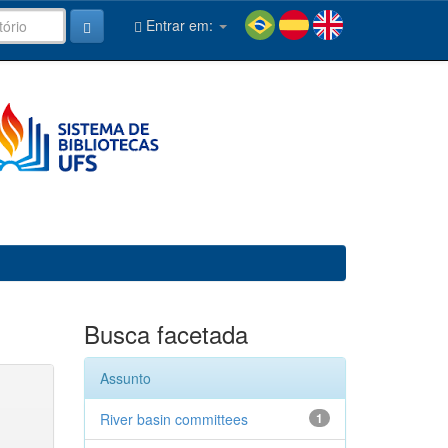
Entrar em:
Busca facetada
Assunto
River basin committees
1