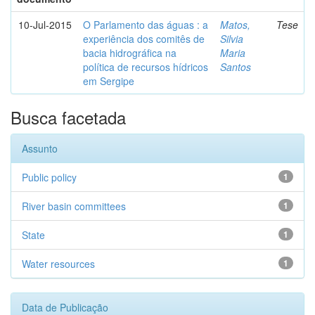
10-Jul-2015
O Parlamento das águas : a
Matos,
Tese
experiência dos comitês de
Silvia
bacia hidrográfica na
Maria
política de recursos hídricos
Santos
em Sergipe
Busca facetada
Assunto
Public policy
1
River basin committees
1
State
1
Water resources
1
Data de Publicação