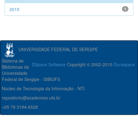
2015
1
UNIVERSIDADE FEDERAL DE SERGIPE
Sistema de
DSpace Software
Copyright © 2002-2010
Duraspace
Bibliotecas da
Universidade
Federal de Sergipe - SIBIUFS
Núcleo de Tecnologia da Informação - NTI
repositorio@academico.ufs.br
+55 79 3194-6528