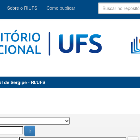
Sobre o RIUFS
Como publicar
al de Sergipe - RI/UFS