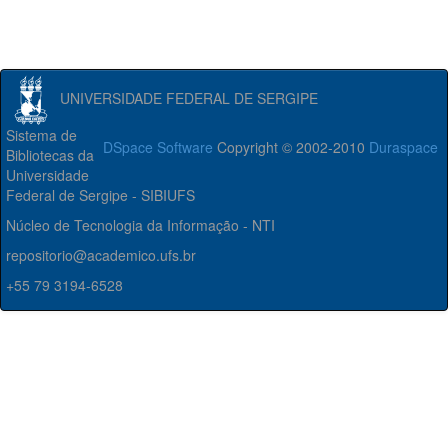
UNIVERSIDADE FEDERAL DE SERGIPE
Sistema de
DSpace Software
Copyright © 2002-2010
Duraspace
Bibliotecas da
Universidade
Federal de Sergipe - SIBIUFS
Núcleo de Tecnologia da Informação - NTI
repositorio@academico.ufs.br
+55 79 3194-6528