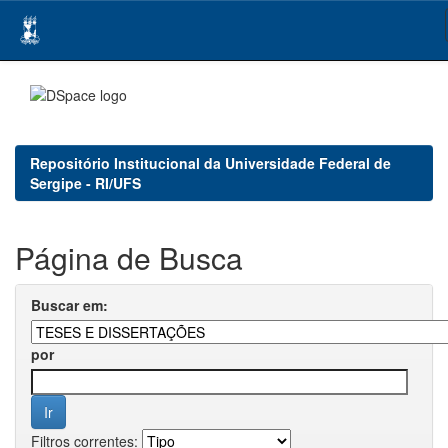
Skip
navigation
Repositório Institucional da Universidade Federal de
Sergipe - RI/UFS
Página de Busca
Buscar em:
por
Filtros correntes: