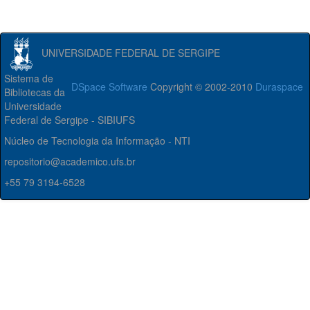
UNIVERSIDADE FEDERAL DE SERGIPE
Sistema de
DSpace Software
Copyright © 2002-2010
Duraspace
Bibliotecas da
Universidade
Federal de Sergipe - SIBIUFS
Núcleo de Tecnologia da Informação - NTI
repositorio@academico.ufs.br
+55 79 3194-6528