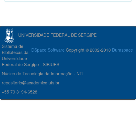
UNIVERSIDADE FEDERAL DE SERGIPE
Sistema de
DSpace Software
Copyright © 2002-2010
Duraspace
Bibliotecas da
Universidade
Federal de Sergipe - SIBIUFS
Núcleo de Tecnologia da Informação - NTI
repositorio@academico.ufs.br
+55 79 3194-6528