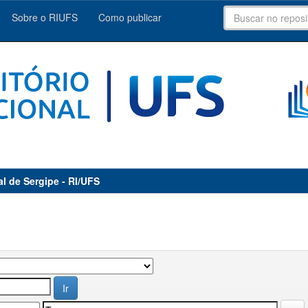
Sobre o RIUFS
Como publicar
al de Sergipe - RI/UFS