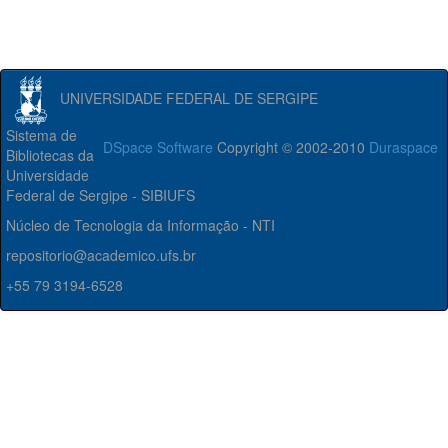
UNIVERSIDADE FEDERAL DE SERGIPE
Sistema de
DSpace Software
Copyright © 2002-2010
Duraspace
Bibliotecas da
Universidade
Federal de Sergipe - SIBIUFS
Núcleo de Tecnologia da Informação - NTI
repositorio@academico.ufs.br
+55 79 3194-6528