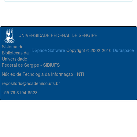
UNIVERSIDADE FEDERAL DE SERGIPE
Sistema de
DSpace Software
Copyright © 2002-2010
Duraspace
Bibliotecas da
Universidade
Federal de Sergipe - SIBIUFS
Núcleo de Tecnologia da Informação - NTI
repositorio@academico.ufs.br
+55 79 3194-6528