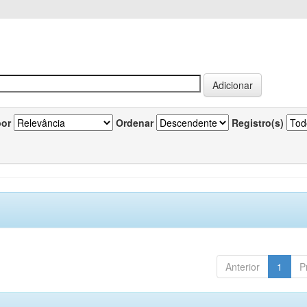
por
Ordenar
Registro(s)
Anterior
1
P