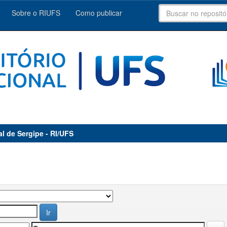
Sobre o RIUFS
Como publicar
al de Sergipe - RI/UFS