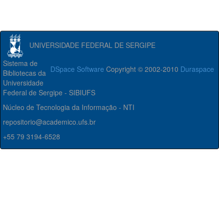
UNIVERSIDADE FEDERAL DE SERGIPE
Sistema de
DSpace Software
Copyright © 2002-2010
Duraspace
Bibliotecas da
Universidade
Federal de Sergipe - SIBIUFS
Núcleo de Tecnologia da Informação - NTI
repositorio@academico.ufs.br
+55 79 3194-6528