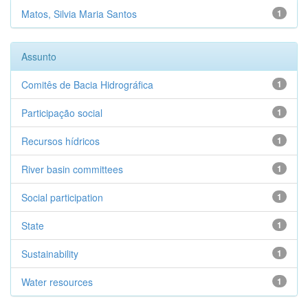
Matos, Silvia Maria Santos
1
Assunto
Comitês de Bacia Hidrográfica
1
Participação social
1
Recursos hídricos
1
River basin committees
1
Social participation
1
State
1
Sustainability
1
Water resources
1