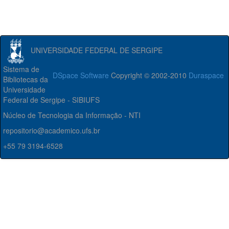
UNIVERSIDADE FEDERAL DE SERGIPE
Sistema de
DSpace Software
Copyright © 2002-2010
Duraspace
Bibliotecas da
Universidade
Federal de Sergipe - SIBIUFS
Núcleo de Tecnologia da Informação - NTI
repositorio@academico.ufs.br
+55 79 3194-6528