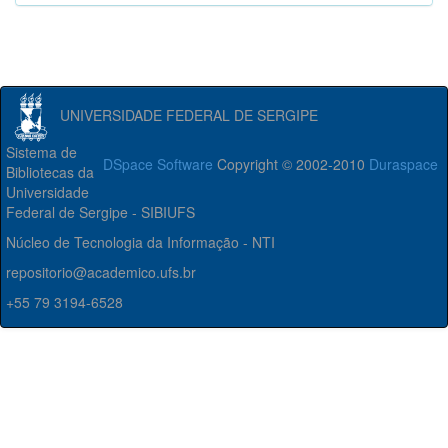
UNIVERSIDADE FEDERAL DE SERGIPE
Sistema de
DSpace Software
Copyright © 2002-2010
Duraspace
Bibliotecas da
Universidade
Federal de Sergipe - SIBIUFS
Núcleo de Tecnologia da Informação - NTI
repositorio@academico.ufs.br
+55 79 3194-6528