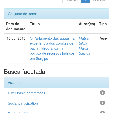
Conjunto de itens:
Data do
Título
Autor(es)
Tipo
documento
10-Jul-2015
O Parlamento das águas : a
Matos,
Tese
experiência dos comitês de
Silvia
bacia hidrográfica na
Maria
política de recursos hídricos
Santos
em Sergipe
Busca facetada
Assunto
River basin committees
1
Social participation
1