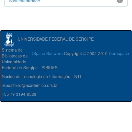
Sustentabilidade
1
UNIVERSIDADE FEDERAL DE SERGIPE
Sistema de
DSpace Software
Copyright © 2002-2010
Duraspace
Bibliotecas da
Universidade
Federal de Sergipe - SIBIUFS
Núcleo de Tecnologia da Informação - NTI
repositorio@academico.ufs.br
+55 79 3194-6528